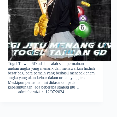
Togel Taiwan 6D adalah salah satu permainan
undian angka yang menarik dan menawarkan hadiah
besar bagi para pemain yang berhasil menebak enam
angka yang akan keluar dalam urutan yang tepat.
Meskipun permainan ini didasarkan pada
keberuntungan, ada beberapa strategi jitu…
adminbernizi
12/07/2024