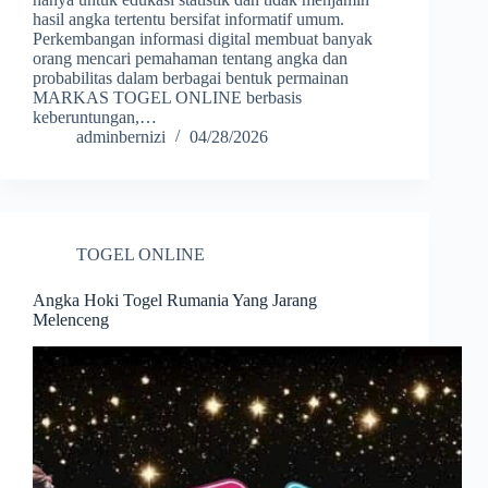
hasil angka tertentu bersifat informatif umum.
Perkembangan informasi digital membuat banyak
orang mencari pemahaman tentang angka dan
probabilitas dalam berbagai bentuk permainan
MARKAS TOGEL ONLINE berbasis
keberuntungan,…
adminbernizi
04/28/2026
TOGEL ONLINE
Angka Hoki Togel Rumania Yang Jarang
Melenceng