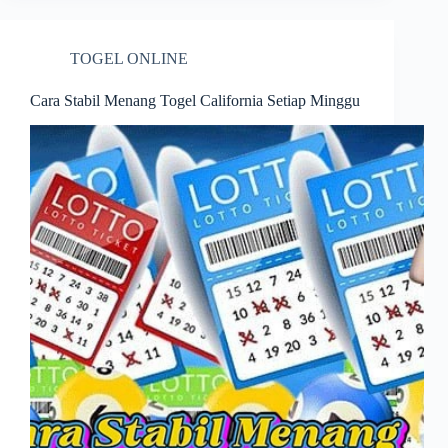
TOGEL ONLINE
Cara Stabil Menang Togel California Setiap Minggu