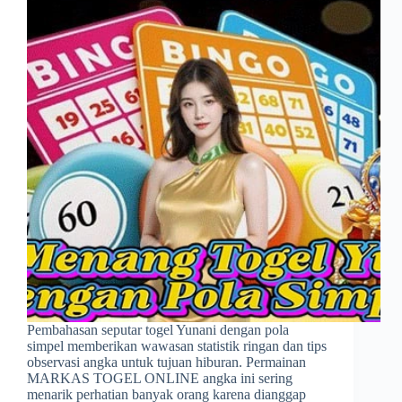
Pembahasan seputar togel Yunani dengan pola
simpel memberikan wawasan statistik ringan dan tips
observasi angka untuk tujuan hiburan. Permainan
MARKAS TOGEL ONLINE angka ini sering
menarik perhatian banyak orang karena dianggap