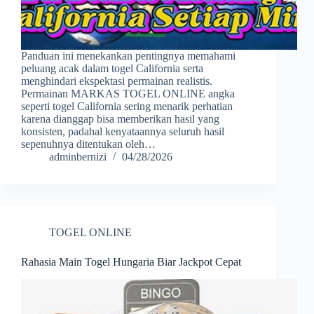
Panduan ini menekankan pentingnya memahami
peluang acak dalam togel California serta
menghindari ekspektasi permainan realistis.
Permainan MARKAS TOGEL ONLINE angka
seperti togel California sering menarik perhatian
karena dianggap bisa memberikan hasil yang
konsisten, padahal kenyataannya seluruh hasil
sepenuhnya ditentukan oleh…
adminbernizi
04/28/2026
TOGEL ONLINE
Rahasia Main Togel Hungaria Biar Jackpot Cepat