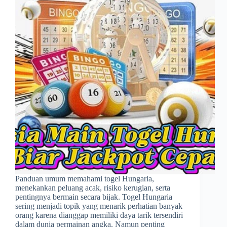
Panduan umum memahami togel Hungaria,
menekankan peluang acak, risiko kerugian, serta
pentingnya bermain secara bijak. Togel Hungaria
sering menjadi topik yang menarik perhatian banyak
orang karena dianggap memiliki daya tarik tersendiri
dalam dunia permainan angka. Namun penting