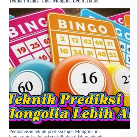
Teknik Prediksi Togel Mongolia Lebih Akurat
Pembahasan teknik prediksi togel Mongolia ini
hanya untuk edukasi statistik dan tidak menjamin