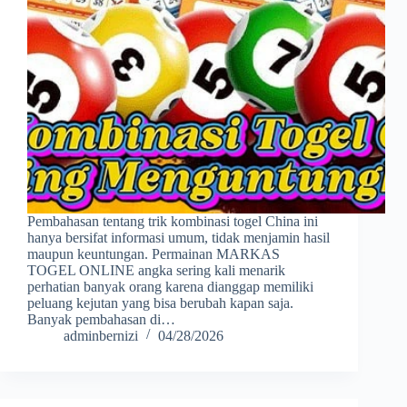
Pembahasan tentang trik kombinasi togel China ini
hanya bersifat informasi umum, tidak menjamin hasil
maupun keuntungan. Permainan MARKAS
TOGEL ONLINE angka sering kali menarik
perhatian banyak orang karena dianggap memiliki
peluang kejutan yang bisa berubah kapan saja.
Banyak pembahasan di…
adminbernizi
04/28/2026