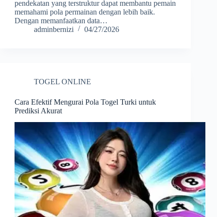
pendekatan yang terstruktur dapat membantu pemain
memahami pola permainan dengan lebih baik.
Dengan memanfaatkan data…
adminbernizi
04/27/2026
TOGEL ONLINE
Cara Efektif Mengurai Pola Togel Turki untuk
Prediksi Akurat