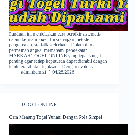
Panduan ini menjelaskan cara berpikir sistematis
dalam bermain togel Turki dengan metode
pengamatan, statistik sederhana. Dalam dunia
permainan angka, memahami pendekatan
MARKAS TOGEL ONLINE yang tepat sangat
penting agar setiap keputusan dapat diambil dengan
lebih terarah dan bijaksana. Dengan evaluasi…
adminbernizi
04/28/2026
TOGEL ONLINE
Cara Menang Togel Yunani Dengan Pola Simpel