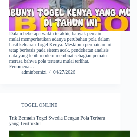
Dalam beberapa waktu terakhir, banyak pemain
mulai memperhatikan adanya perubahan pola dalam
hasil keluaran Togel Kenya. Meskipun permainan ini
tetap berbasis pada sistem acak, pendekatan analisis
data yang lebih modern membuat sebagian pemain
merasa bahwa pola tertentu mulai terlihat.
Fenomena…
adminbernizi
04/27/2026
TOGEL ONLINE
Trik Bermain Togel Swedia Dengan Pola Terbaru
yang Terstruktur