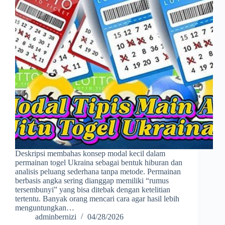
Deskripsi membahas konsep modal kecil dalam
permainan togel Ukraina sebagai bentuk hiburan dan
analisis peluang sederhana tanpa metode. Permainan
berbasis angka sering dianggap memiliki “rumus
tersembunyi” yang bisa ditebak dengan ketelitian
tertentu. Banyak orang mencari cara agar hasil lebih
menguntungkan…
adminbernizi
04/28/2026