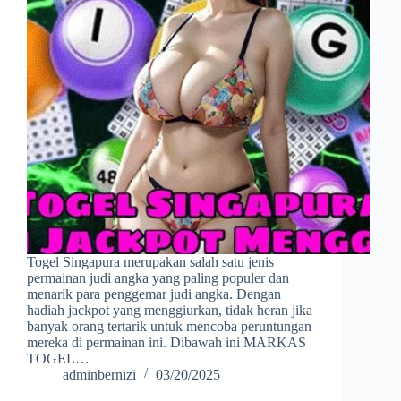
Togel Singapura merupakan salah satu jenis
permainan judi angka yang paling populer dan
menarik para penggemar judi angka. Dengan
hadiah jackpot yang menggiurkan, tidak heran jika
banyak orang tertarik untuk mencoba peruntungan
mereka di permainan ini. Dibawah ini MARKAS
TOGEL…
adminbernizi
03/20/2025