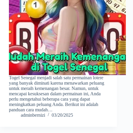
Togel Senegal menjadi salah satu permainan lotere
yang banyak diminati karena menawarkan peluang
untuk meraih kemenangan besar. Namun, untuk
mencapai kesuksesan dalam permainan ini, Anda
perlu mengetahui beberapa cara yang dapat
meningkatkan peluang Anda. Berikut ini adalah
panduan cara mudah…
adminbernizi
03/20/2025