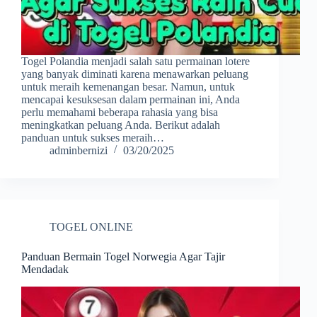
Togel Polandia menjadi salah satu permainan lotere
yang banyak diminati karena menawarkan peluang
untuk meraih kemenangan besar. Namun, untuk
mencapai kesuksesan dalam permainan ini, Anda
perlu memahami beberapa rahasia yang bisa
meningkatkan peluang Anda. Berikut adalah
panduan untuk sukses meraih…
adminbernizi
03/20/2025
TOGEL ONLINE
Panduan Bermain Togel Norwegia Agar Tajir
Mendadak