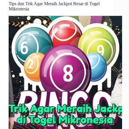
Tips dan Trik Agar Meraih Jackpot Besar di Togel
Mikronesia