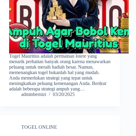
Togel Mauritius adalah permainan lotere yang
menarik perhatian banyak orang karena menawarkan
peluang untuk meraih hadiah besar. Namun,
memenangkan togel bukanlah hal yang mudah.
Anda memerlukan strategi yang tepat untuk
meningkatkan peluang kemenangan Anda. Berikut
adalah beberapa strategi ampuh yang…
adminbernizi
03/20/2025
TOGEL ONLINE