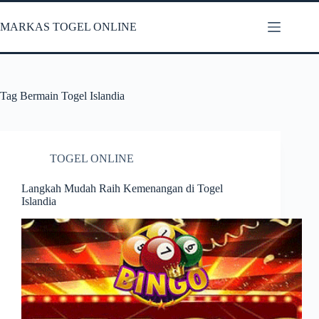
Skip
to
MARKAS TOGEL ONLINE
content
Tag
Bermain Togel Islandia
TOGEL ONLINE
Langkah Mudah Raih Kemenangan di Togel
Islandia