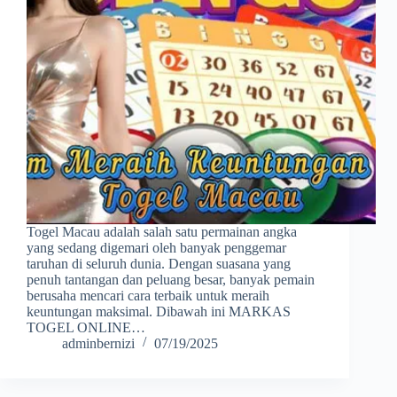
Togel Macau adalah salah satu permainan angka
yang sedang digemari oleh banyak penggemar
taruhan di seluruh dunia. Dengan suasana yang
penuh tantangan dan peluang besar, banyak pemain
berusaha mencari cara terbaik untuk meraih
keuntungan maksimal. Dibawah ini MARKAS
TOGEL ONLINE…
adminbernizi
07/19/2025