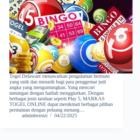
Togel Delaware menawarkan pengalaman bermain
yang unik dan menarik bagi para penggemar judi
angka yang menguntungkan. Yang mencari
tantangan dengan hadiah menggiurkan. Dengan
berbagai jenis taruhan seperti Play 5, MARKAS
TOGEL ONLINE dapat menikmati berbagai pilihan
permainan dengan peluang menang…
adminbernizi
04/22/2025