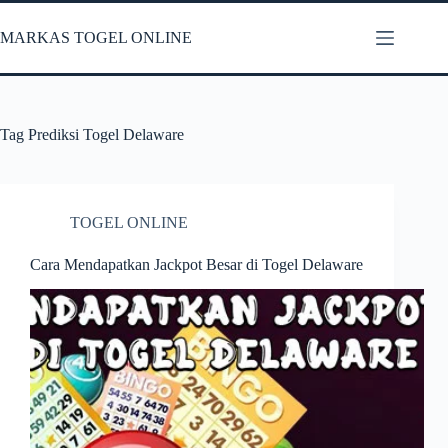
Skip
to
MARKAS TOGEL ONLINE
content
Tag
Prediksi Togel Delaware
TOGEL ONLINE
Cara Mendapatkan Jackpot Besar di Togel Delaware