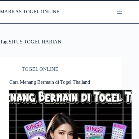
Skip
to
MARKAS TOGEL ONLINE
content
Tag
SITUS TOGEL HARIAN
TOGEL ONLINE
Cara Menang Bermain di Togel Thailand