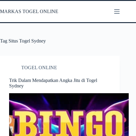
Skip
to
MARKAS TOGEL ONLINE
content
Tag
Situs Togel Sydney
TOGEL ONLINE
Trik Dalam Mendapatkan Angka Jitu di Togel
Sydney