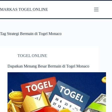
Skip
to
MARKAS TOGEL ONLINE
content
Tag
Strategi Bermain di Togel Monaco
TOGEL ONLINE
Dapatkan Menang Besar Bermain di Togel Monaco