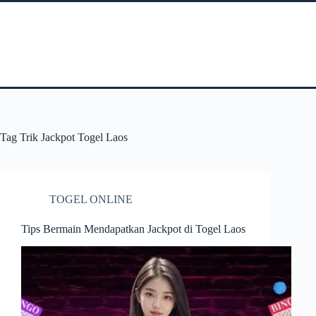
Skip
to
content
Tag
Trik Jackpot Togel Laos
TOGEL ONLINE
Tips Bermain Mendapatkan Jackpot di Togel Laos