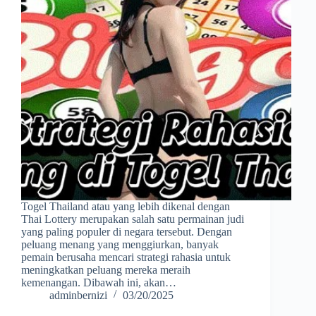
Togel Thailand atau yang lebih dikenal dengan
Thai Lottery merupakan salah satu permainan judi
yang paling populer di negara tersebut. Dengan
peluang menang yang menggiurkan, banyak
pemain berusaha mencari strategi rahasia untuk
meningkatkan peluang mereka meraih
kemenangan. Dibawah ini, akan…
adminbernizi
03/20/2025