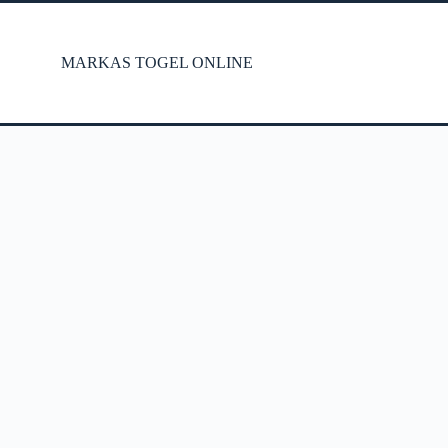
MARKAS TOGEL ONLINE