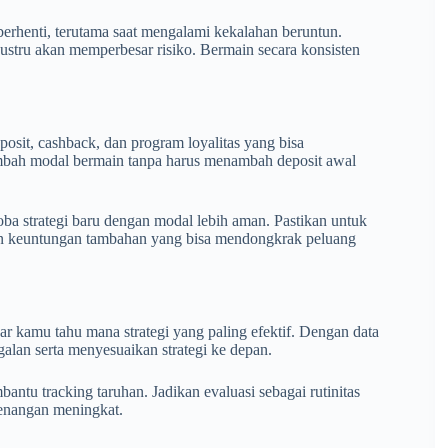
berhenti, terutama saat mengalami kekalahan beruntun.
ustru akan memperbesar risiko. Bermain secara konsisten
it, cashback, dan program loyalitas yang bisa
mbah modal bermain tanpa harus menambah deposit awal
ba strategi baru dengan modal lebih aman. Pastikan untuk
 keuntungan tambahan yang bisa mendongkrak peluang
gar kamu tahu mana strategi yang paling efektif. Dengan data
galan serta menyesuaikan strategi ke depan.
u tracking taruhan. Jadikan evaluasi sebagai rutinitas
menangan meningkat.