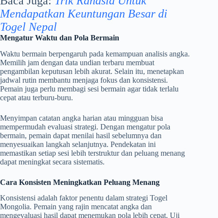
Baca Juga:
Trik Rahasia Untuk
Mendapatkan Keuntungan Besar di
Togel Nepal
Mengatur Waktu dan Pola Bermain
Waktu bermain berpengaruh pada kemampuan analisis angka.
Memilih jam dengan data undian terbaru membuat
pengambilan keputusan lebih akurat. Selain itu, menetapkan
jadwal rutin membantu menjaga fokus dan konsistensi.
Pemain juga perlu membagi sesi bermain agar tidak terlalu
cepat atau terburu-buru.
Menyimpan catatan angka harian atau mingguan bisa
mempermudah evaluasi strategi. Dengan mengatur pola
bermain, pemain dapat menilai hasil sebelumnya dan
menyesuaikan langkah selanjutnya. Pendekatan ini
memastikan setiap sesi lebih terstruktur dan peluang menang
dapat meningkat secara sistematis.
Cara Konsisten Meningkatkan Peluang Menang
Konsistensi adalah faktor penentu dalam strategi Togel
Mongolia. Pemain yang rajin mencatat angka dan
mengevaluasi hasil dapat menemukan pola lebih cepat. Uji