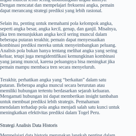
Dengan mencatat dan mempelajari frekuensi angka, pemain
dapat merancang strategi prediksi yang lebih rasional.
Selain itu, penting untuk memahami pola kelompok angka,
seperti angka besar, angka kecil, genap, dan ganjil. Misalnya,
jika tren menunjukkan angka kecil sering muncul dalam
beberapa putaran terakhir, pemain dapat menyesuaikan
kombinasi prediksi mereka untuk menyeimbangkan peluang.
Analisis pola bukan hanya tentang melihat angka yang sering
keluar, tetapi juga mengidentifikasi kemungkinan kombinasi
yang jarang muncul, karena peluangnya bisa meningkat jika
pemain mampu membaca tren secara menyeluruh.
Terakhir, perhatikan angka yang “berkaitan” dalam satu
putaran. Beberapa angka muncul secara berurutan atau
memiliki hubungan tertentu berdasarkan sejarah keluaran.
Mengamati hubungan ini dapat memberikan insight tambahan
untuk membuat prediksi lebih strategis. Pemahaman
mendalam terhadap pola angka menjadi salah satu kunci untuk
meningkatkan efektivitas prediksi dalam Togel Peru.
Strategi Analisis Data Historis
Mempelajari data historis merupakan langkah penting dalam