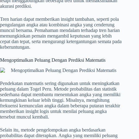
tetapi menggabungkan beberapa tren untuk memaksimalkan
akurasi prediksi.
Tren harian dapat memberikan insight tambahan, seperti pola
pengulangan angka atau kombinasi angka yang cenderung
muncul bersama. Pemahaman mendalam terhadap tren harian
memungkinkan pemain mengambil keputusan yang lebih
cepat dan tepat, serta mengurangi ketergantungan semata pada
keberuntungan.
Mengoptimalkan Peluang Dengan Prediksi Matematis
Pendekatan matematis sering digunakan untuk meningkatkan
peluang dalam Togel Peru. Metode probabilitas dan statistik
sederhana dapat membantu menentukan angka yang memiliki
kemungkinan keluar lebih tinggi. Misalnya, menghitung
frekuensi kemunculan angka dalam beberapa putaran terakhir
memberikan insight logis untuk menilai peluang angka
tersebut muncul kembali.
Selain itu, metode pengelompokan angka berdasarkan
probabilitas dapat diterapkan. Angka yang memiliki peluang