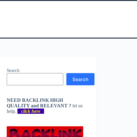
Search
Search
NEED BACKLINK HIGH
QUALITY and RELEVANT ?
let us
help.
click here