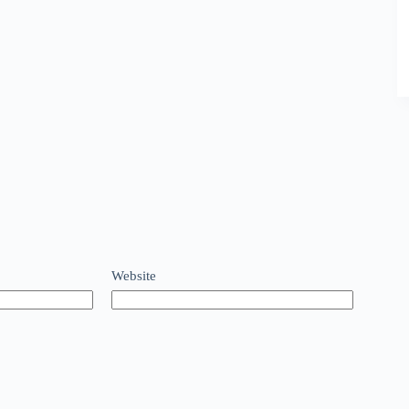
Website