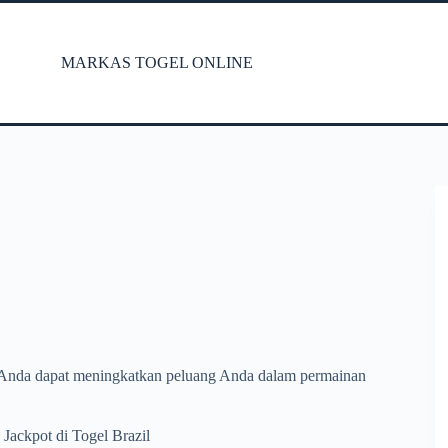
MARKAS TOGEL ONLINE
, Anda dapat meningkatkan peluang Anda dalam permainan