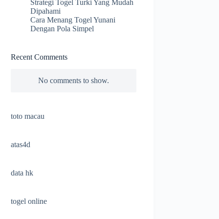
Strategi Togel Turki Yang Mudah
Dipahami
Cara Menang Togel Yunani
Dengan Pola Simpel
Recent Comments
No comments to show.
toto macau
atas4d
data hk
togel online