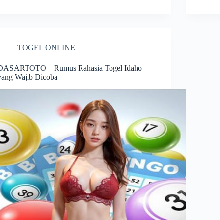
TOGEL ONLINE
DASARTOTO – Rumus Rahasia Togel Idaho
yang Wajib Dicoba