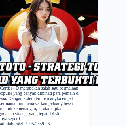
 Cartier 4D merupakan salah satu permainan
populer yang banyak diminati para pemain di
esia. Dengan sistem taruhan angka empat
, permainan ini menawarkan peluang besar
 meraih kemenangan, terutama jika
nakan strategi yang tepat. Di situs
rcaya seperti…
adminbernizi
05/25/2025