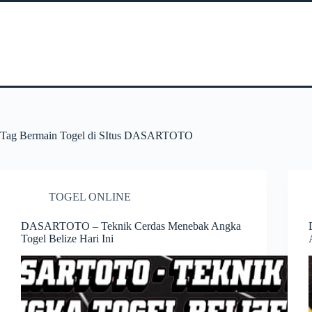
Skip
to
content
Tag
Bermain Togel di SItus DASARTOTO
TOGEL ONLINE
DASARTOTO – Teknik Cerdas Menebak Angka
Togel Belize Hari Ini