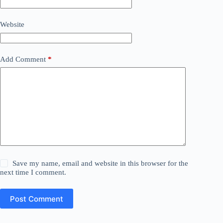
Website
Add Comment
*
Save my name, email and website in this browser for the
next time I comment.
Post Comment