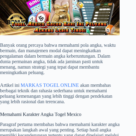
r
Banyak orang percaya bahwa memahami pola angka, waktu
bermain, dan manajemen modal dapat meningkatkan
pengalaman dalam bermain angka keberuntungan. Dalam
dunia permainan angka, tidak ada jaminan pasti untuk
menang, namun strategi yang tepat dapat membantu
meningkatkan peluang.
Artikel ini
MARKAS TOGEL ONLINE
akan membahas
berbagai teknik dan rahasia sederhana untuk memahami
peluang kemenangan yang lebih tinggi dengan pendekatan
yang lebih rasional dan terencana.
Memahami Karakter Angka Togel Mexico
Paragraf pertama membahas bahwa memahami karakter angka
merupakan langkah awal yang penting. Setiap hasil angka
memiliki kecenderungan tertentu yang dapat dipelajari melalui