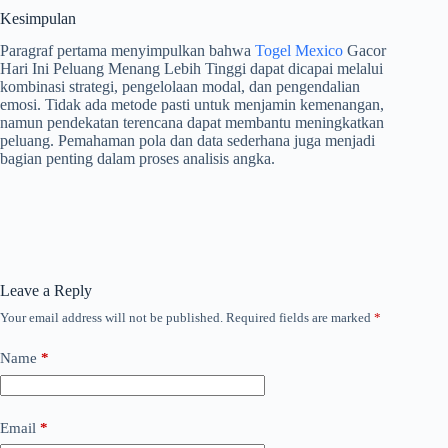
Kesimpulan
Paragraf pertama menyimpulkan bahwa
Togel Mexico
Gacor
Hari Ini Peluang Menang Lebih Tinggi dapat dicapai melalui
kombinasi strategi, pengelolaan modal, dan pengendalian
emosi. Tidak ada metode pasti untuk menjamin kemenangan,
namun pendekatan terencana dapat membantu meningkatkan
peluang. Pemahaman pola dan data sederhana juga menjadi
bagian penting dalam proses analisis angka.
Leave a Reply
Your email address will not be published.
Required fields are marked
*
Name
*
Email
*